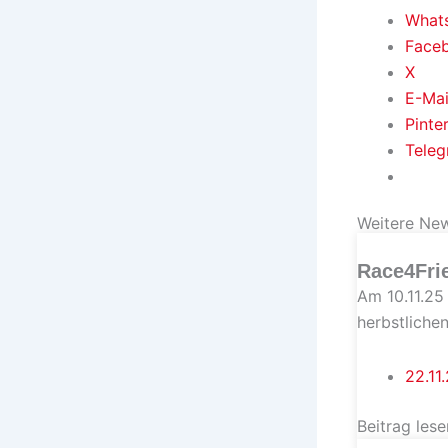
What
Face
X
E-Mai
Pinte
Tele
Weitere Ne
Race4Fri
Am 10.11.25
herbstlichen 
22.11
Beitrag lese