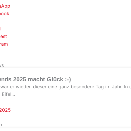
sApp
book
l
rest
gram
ws
ends 2025 macht Glück :-)
 war er wieder, dieser eine ganz besondere Tag im Jahr. In 
Eifel...
.2025
n