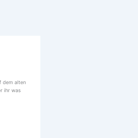
f dem alten
r ihr was